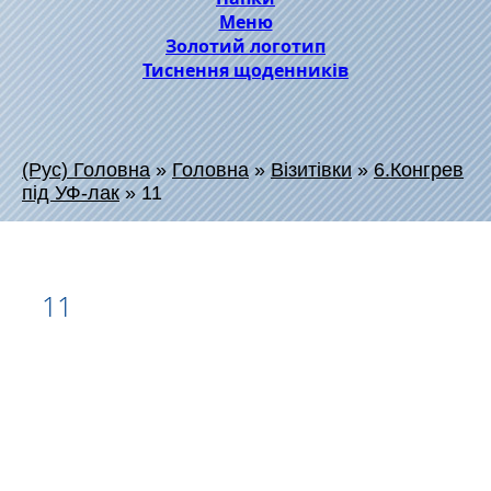
Меню
Золотий логотип
Тиснення щоденників
(Рус) Головна
»
Головна
»
Візитівки
»
6.Конгрев
під УФ-лак
»
11
11