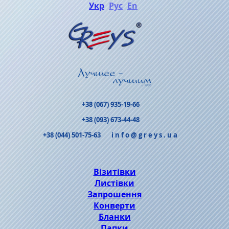
Укр
Рус
En
+38 (067) 935-19-66
+38 (093) 673-44-48
+38 (044) 501-75-63
info@greys.ua
Візитівки
Листівки
Запрошення
Конверти
Бланки
Папки