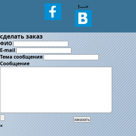
!--
-->
сделать заказ
ФИО
E-mail
Тема сообщения
Сообщение
заказать
×