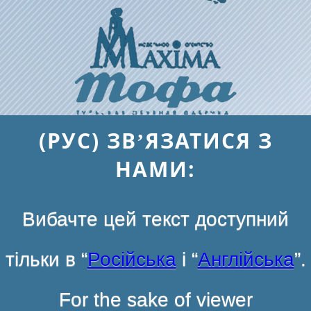
(РУС) ЗВ’ЯЗАТИСЯ З
НАМИ:
Вибачте цей текст доступний
тільки в “
Російська
і “
Англійська
”.
For the sake of viewer