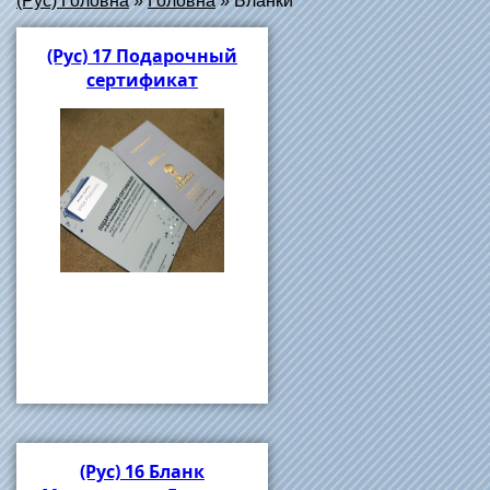
(Рус) Головна
»
Головна
»
Бланки
(Рус) 17 Подарочный
сертификат
(Рус) 16 Бланк