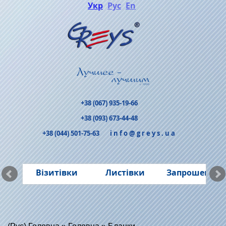
Укр
Рус
En
+38 (067) 935-19-66
+38 (093) 673-44-48
+38 (044) 501-75-63
info@greys.ua
ня
Візитівки
Листівки
Запрошення
ків