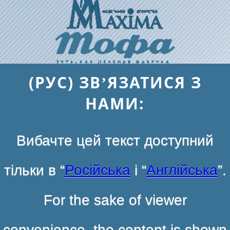
(РУС) ЗВ’ЯЗАТИСЯ З
НАМИ:
Вибачте цей текст доступний
тільки в “
Російська
і “
Англійська
”.
For the sake of viewer
convenience, the content is shown