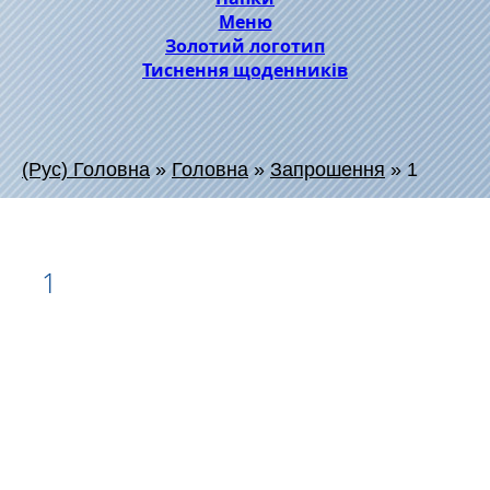
Меню
Золотий логотип
Тиснення щоденників
(Рус) Головна
»
Головна
»
Запрошення
»
1
1