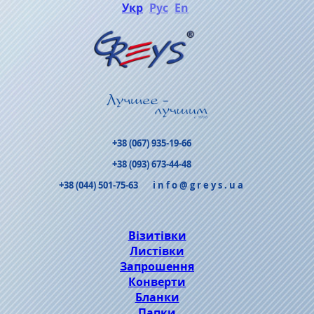
Укр
Рус
En
+38 (067) 935-19-66
+38 (093) 673-44-48
+38 (044) 501-75-63
info@greys.ua
Візитівки
Листівки
Запрошення
Конверти
Бланки
Папки