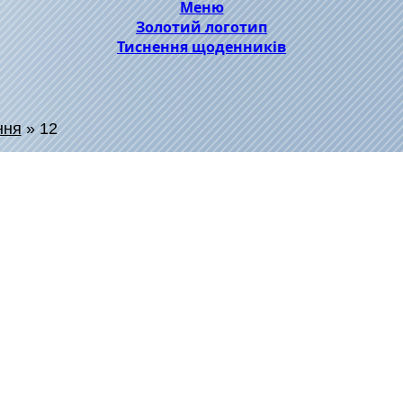
Меню
Золотий логотип
Тиснення щоденників
ння
»
12