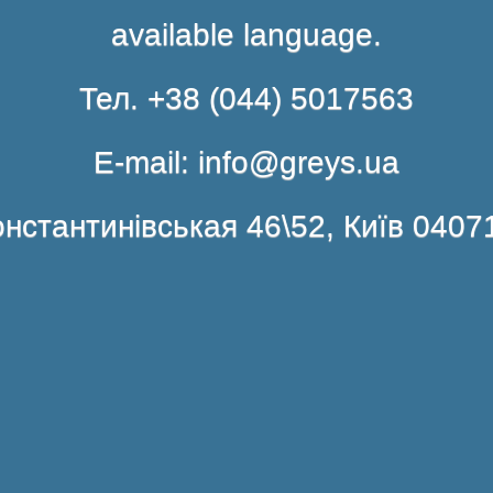
available language.
Тел. +38 (044) 5017563
E-mail: info@greys.ua
нстантинівськая 46\52, Київ 0407