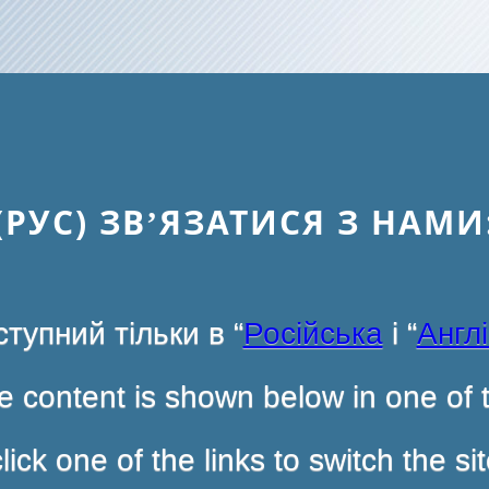
(РУС) ЗВ’ЯЗАТИСЯ З НАМИ
тупний тільки в “
Російська
і “
Англ
 content is shown below in one of t
ck one of the links to switch the s