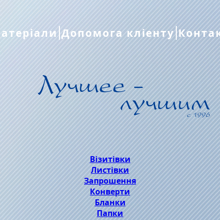
атеріали
Допомога кліенту
Конта
Візитівки
Листівки
Запрошення
Конверти
Бланки
Папки