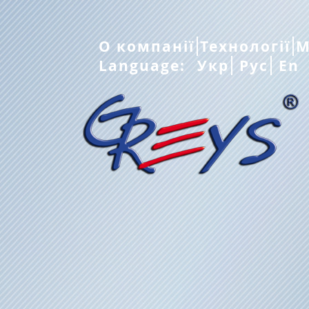
О компанії
Технології
М
Language:
Укр
Рус
En