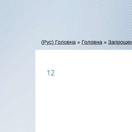
(Рус) Головна
»
Головна
»
Запроше
12