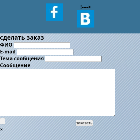
!--
-->
сделать заказ
ФИО
E-mail
Тема сообщения
Сообщение
заказать
×