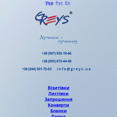
Укр
Рус
En
+38 (067) 935-19-66
+38 (093) 673-44-48
+38 (044) 501-75-63
info@greys.ua
Візитівки
Листівки
Запрошення
Конверти
Бланки
Папки