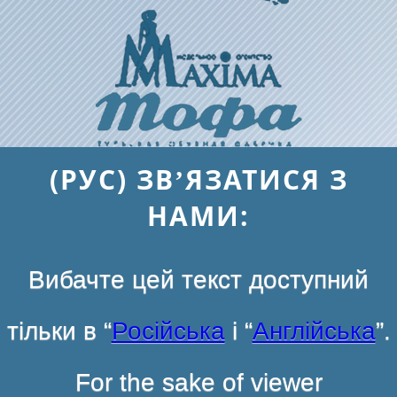
(РУС) ЗВ’ЯЗАТИСЯ З
НАМИ:
Вибачте цей текст доступний
тільки в “
Російська
і “
Англійська
”.
For the sake of viewer