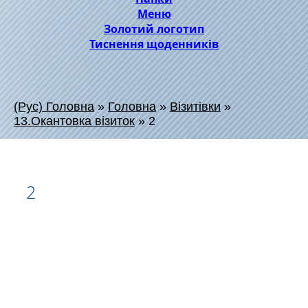
Меню
Золотий логотип
Тиснення щоденників
(Рус) Головна
»
Головна
»
Візитівки
»
13.Окантовка візиток
»
2
2