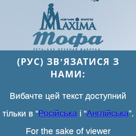
(РУС) ЗВ’ЯЗАТИСЯ З
НАМИ:
Вибачте цей текст доступний
тільки в “
Російська
і “
Англійська
”.
For the sake of viewer