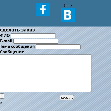
!--
-->
сделать заказ
ФИО
E-mail
Тема сообщения
Сообщение
заказать
×