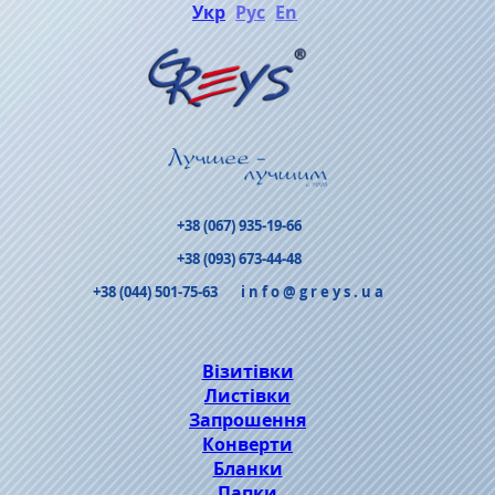
Укр
Рус
En
+38 (067) 935-19-66
+38 (093) 673-44-48
+38 (044) 501-75-63
info@greys.ua
Візитівки
Листівки
Запрошення
Конверти
Бланки
Папки