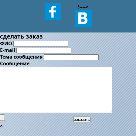
!--
-->
сделать заказ
ФИО
E-mail
Тема сообщения
Сообщение
заказать
×