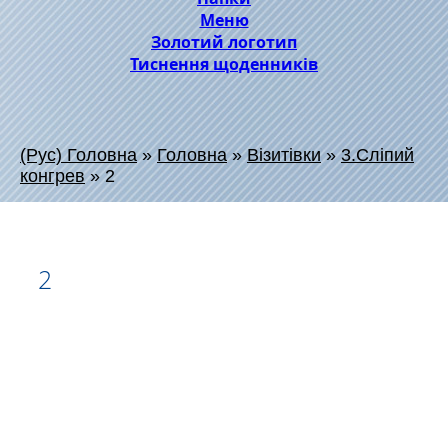
Меню
Золотий логотип
Тиснення щоденників
(Рус) Головна
»
Головна
»
Візитівки
»
3.Сліпий
конгрев
»
2
2