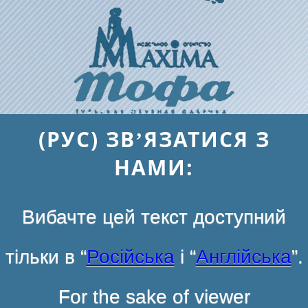
(РУС) ЗВ’ЯЗАТИСЯ З
НАМИ:
Вибачте цей текст доступний
тільки в “
Російська
і “
Англійська
”.
For the sake of viewer