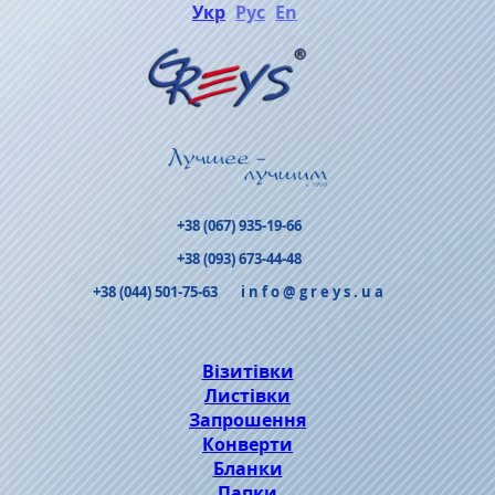
Укр
Рус
En
+38 (067) 935-19-66
+38 (093) 673-44-48
+38 (044) 501-75-63
info@greys.ua
Візитівки
Листівки
Запрошення
Конверти
Бланки
Папки