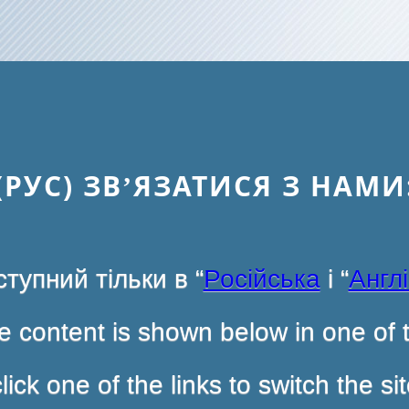
(РУС) ЗВ’ЯЗАТИСЯ З НАМИ
тупний тільки в “
Російська
і “
Англ
 content is shown below in one of t
ck one of the links to switch the s