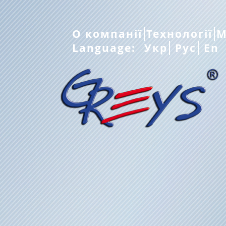
О компанії
Технології
М
Language:
Укр
Рус
En