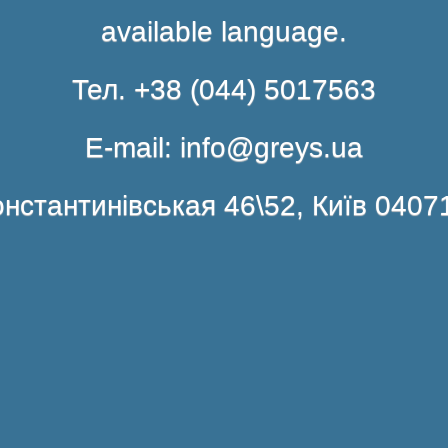
available language.
Тел. +38 (044) 5017563
E-mail: info@greys.ua
нстантинівськая 46\52, Київ 0407