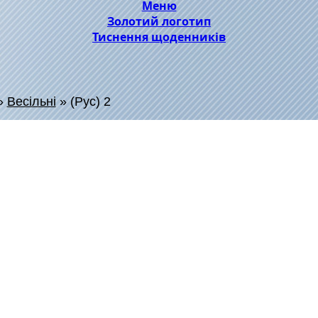
Меню
Золотий логотип
Тиснення щоденників
»
Весільні
»
(Рус) 2