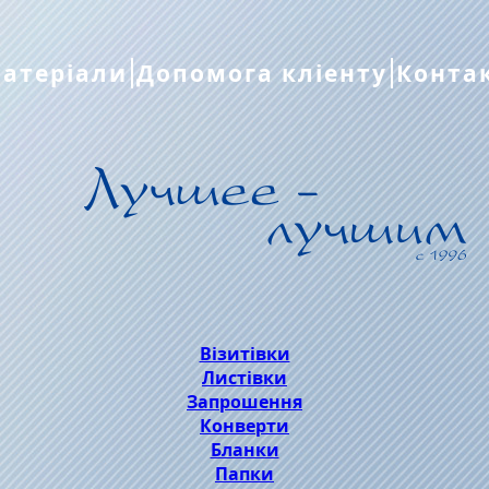
атеріали
Допомога кліенту
Конта
Візитівки
Листівки
Запрошення
Конверти
Бланки
Папки