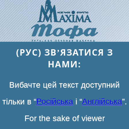
(РУС) ЗВ’ЯЗАТИСЯ З
НАМИ:
Вибачте цей текст доступний
тільки в “
Російська
і “
Англійська
”.
For the sake of viewer