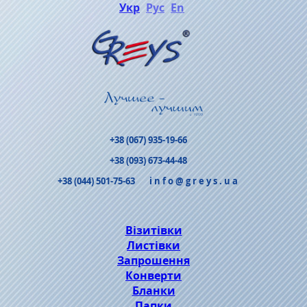
Укр
Рус
En
+38 (067) 935-19-66
+38 (093) 673-44-48
+38 (044) 501-75-63
info@greys.ua
Візитівки
Листівки
Запрошення
Конверти
Бланки
Папки