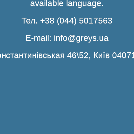
available language.
Тел. +38 (044) 5017563
E-mail: info@greys.ua
нстантинівськая 46\52, Київ 0407