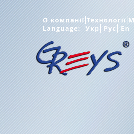
О компанії
Технології
М
Language:
Укр
Рус
En