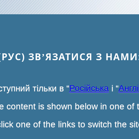
(РУС) ЗВ’ЯЗАТИСЯ З НАМИ
тупний тільки в “
Російська
і “
Англ
 content is shown below in one of t
ck one of the links to switch the s