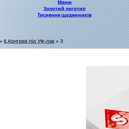
Меню
Золотий логотип
Тиснення щоденників
»
6.Конгрев під УФ-лак
»
3