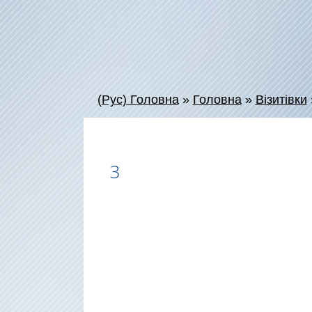
(Рус) Головна
»
Головна
»
Візитівки
3