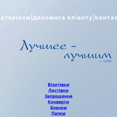
атеріали
Допомога кліенту
Конта
Візитівки
Листівки
Запрошення
Конверти
Бланки
Папки