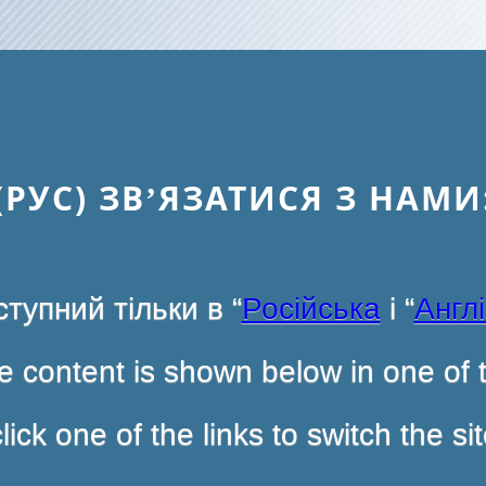
(РУС) ЗВ’ЯЗАТИСЯ З НАМИ
тупний тільки в “
Російська
і “
Англ
 content is shown below in one of t
ck one of the links to switch the s