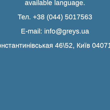
available language.
Тел. +38 (044) 5017563
E-mail: info@greys.ua
нстантинівськая 46\52, Київ 0407