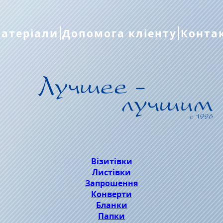
атеріали
Допомога кліенту
Конта
Візитівки
Листівки
Запрошення
Конверти
Бланки
Папки