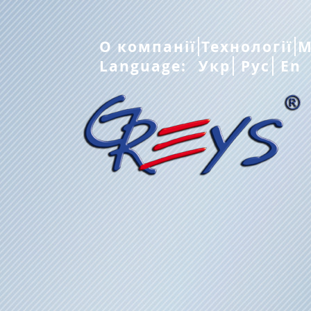
О компанії
Технології
М
Language:
Укр
Рус
En