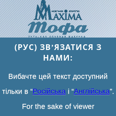
(РУС) ЗВ’ЯЗАТИСЯ З
НАМИ:
Вибачте цей текст доступний
тільки в “
Російська
і “
Англійська
”.
For the sake of viewer