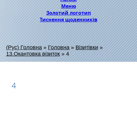
Меню
Золотий логотип
Тиснення щоденників
(Рус) Головна
»
Головна
»
Візитівки
»
13.Окантовка візиток
»
4
4