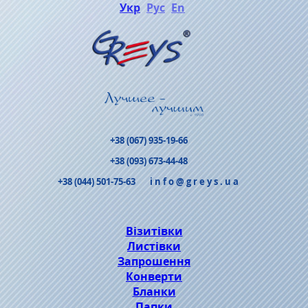
Укр
Рус
En
+38 (067) 935-19-66
+38 (093) 673-44-48
+38 (044) 501-75-63
info@greys.ua
Візитівки
Листівки
Запрошення
Конверти
Бланки
Папки