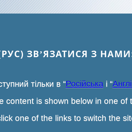
(РУС) ЗВ’ЯЗАТИСЯ З НАМИ
тупний тільки в “
Російська
і “
Англ
 content is shown below in one of t
ck one of the links to switch the s