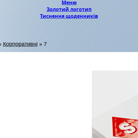
Меню
Золотий логотип
Тиснення щоденників
»
Корпоративні
»
7