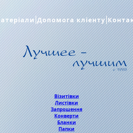
атеріали
Допомога кліенту
Конта
Візитівки
Листівки
Запрошення
Конверти
Бланки
Папки