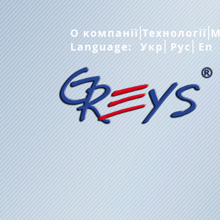
О компанії
Технології
М
Language:
Укр
Рус
En