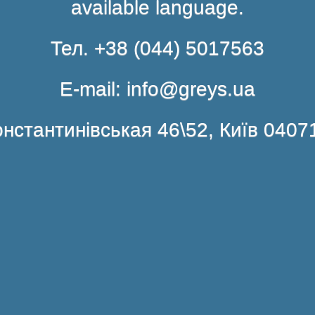
available language.
Тел. +38 (044) 5017563
E-mail: info@greys.ua
нстантинівськая 46\52, Київ 0407