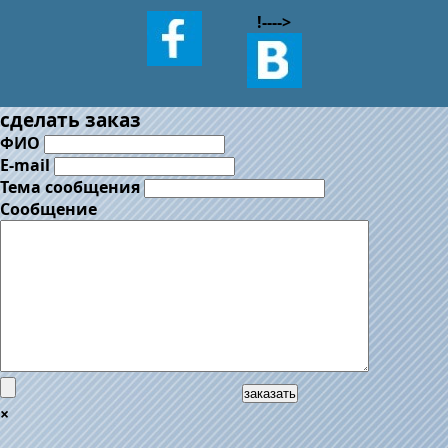
!--
-->
сделать заказ
ФИО
E-mail
Тема сообщения
Сообщение
заказать
×