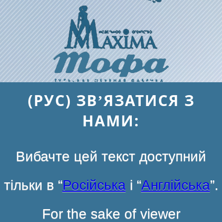
(РУС) ЗВ’ЯЗАТИСЯ З
НАМИ:
Вибачте цей текст доступний
тільки в “
Російська
і “
Англійська
”.
For the sake of viewer