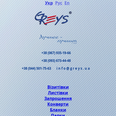
Укр
Рус
En
+38 (067) 935-19-66
+38 (093) 673-44-48
+38 (044) 501-75-63
info@greys.ua
Візитівки
Листівки
Запрошення
Конверти
Бланки
Папки