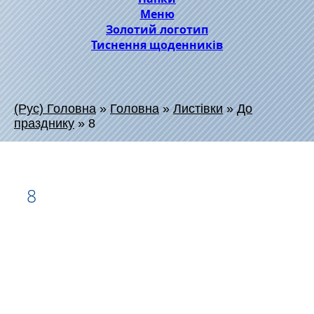
Меню
Золотий логотип
Тиснення щоденників
(Рус) Головна
»
Головна
»
Листівки
»
До
празднику
»
8
8