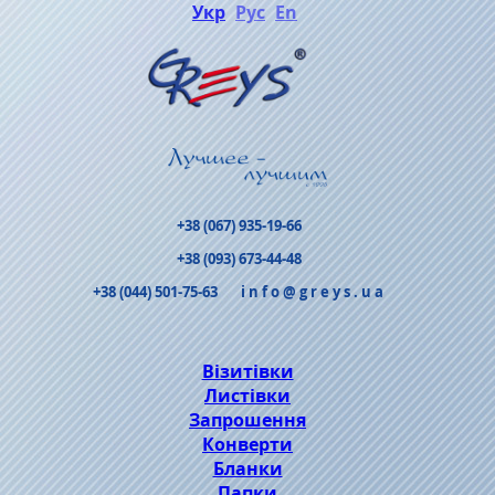
Укр
Рус
En
+38 (067) 935-19-66
+38 (093) 673-44-48
+38 (044) 501-75-63
info@greys.ua
Візитівки
Листівки
Запрошення
Конверти
Бланки
Папки