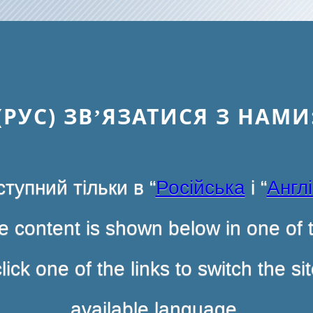
(РУС) ЗВ’ЯЗАТИСЯ З НАМИ
тупний тільки в “
Російська
і “
Англ
 content is shown below in one of t
ck one of the links to switch the s
available language.