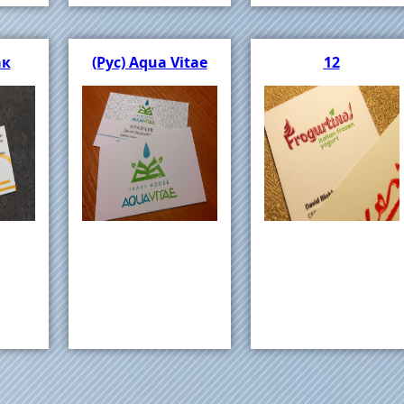
ак
(Рус) Aqua Vitae
12