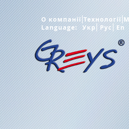
О компанії
Технології
М
Language:
Укр
Рус
En