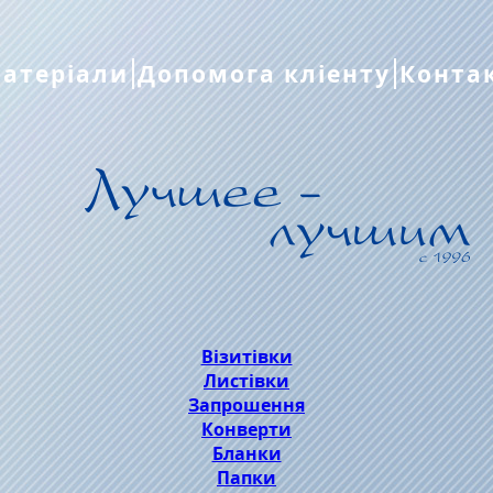
атеріали
Допомога кліенту
Конта
Візитівки
Листівки
Запрошення
Конверти
Бланки
Папки