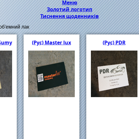
Меню
Золотий логотип
Тиснення щоденників
 об'емний лак
 Sumy
(Рус) Master lux
(Рус) PDR