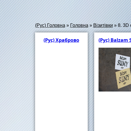
(Рус) Головна
»
Головна
»
Візитівки
»
8. 3D
(Рус) Храброво
(Рус) Balzam