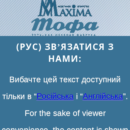
(РУС) ЗВ’ЯЗАТИСЯ З
НАМИ:
Вибачте цей текст доступний
тільки в “
Російська
і “
Англійська
”.
For the sake of viewer
convenience, the content is shown