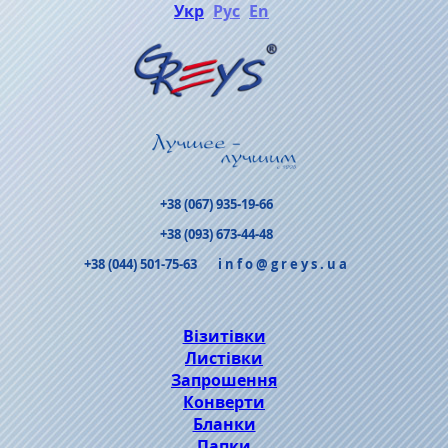
Укр
Рус
En
+38 (067) 935-19-66
+38 (093) 673-44-48
+38 (044) 501-75-63
info@greys.ua
Візитівки
Листівки
Запрошення
Конверти
Бланки
Папки