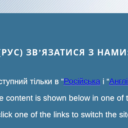
(РУС) ЗВ’ЯЗАТИСЯ З НАМИ
тупний тільки в “
Російська
і “
Англ
 content is shown below in one of t
ck one of the links to switch the s