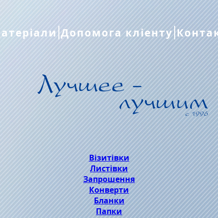
атеріали
Допомога кліенту
Конта
Візитівки
Листівки
Запрошення
Конверти
Бланки
Папки