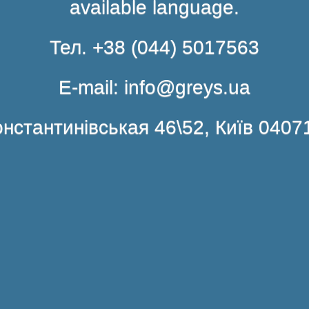
available language.
Тел. +38 (044) 5017563
E-mail: info@greys.ua
нстантинівськая 46\52, Київ 0407