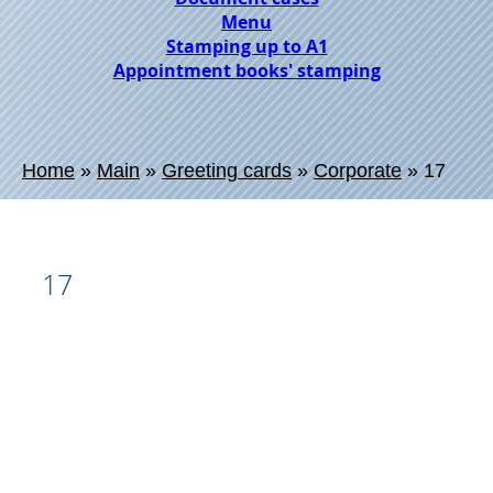
Menu
Stamping up to A1
Appointment books' stamping
Home
»
Main
»
Greeting cards
»
Corporate
»
17
17