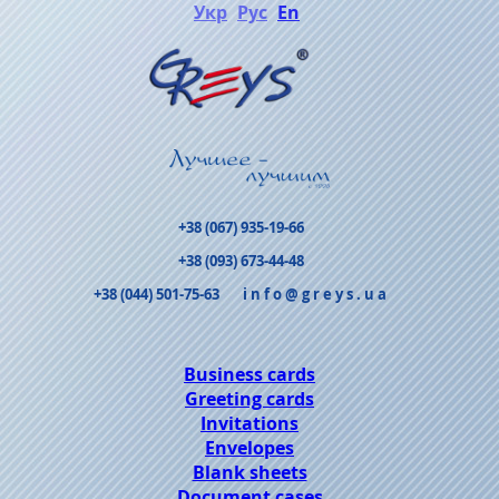
Укр
Рус
En
+38 (067) 935-19-66
+38 (093) 673-44-48
+38 (044) 501-75-63
info@greys.ua
Business cards
Greeting cards
Invitations
Envelopes
Blank sheets
Document cases