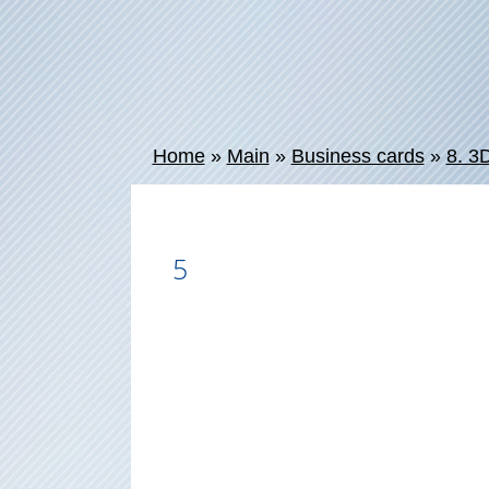
Home
»
Main
»
Business cards
»
8. 3D
5