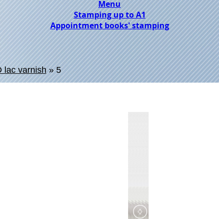
Menu
Stamping up to A1
Appointment books' stamping
 lac varnish
»
5