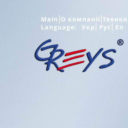
Main
О компанії
Технол
Language:
Укр
Рус
En