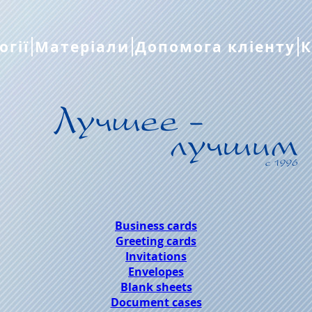
огії
Матеріали
Допомога кліенту
К
Business cards
Greeting cards
Invitations
Envelopes
Blank sheets
Document cases