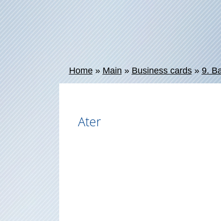
Home
»
Main
»
Business cards
»
9. B
Ater