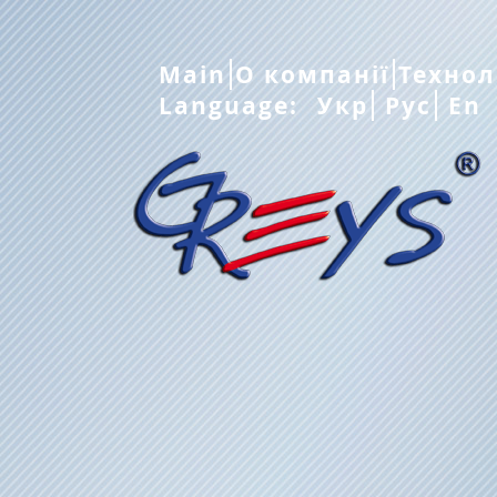
Main
О компанії
Технол
Language:
Укр
Рус
En