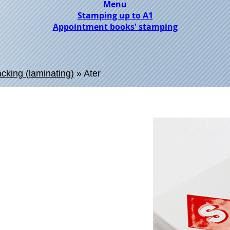
Menu
Stamping up to A1
Appointment books' stamping
acking (laminating)
»
Ater