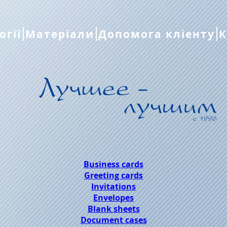
огії
Матеріали
Допомога кліенту
К
Business cards
Greeting cards
Invitations
Envelopes
Blank sheets
Document cases