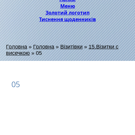
Меню
Золотий логотип
Тиснення щоденників
Головна
»
Головна
»
Візитівки
»
15.Візитки с
висечкою
»
05
05